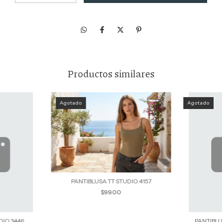
Productos similares
Agotado
Agotado
PANTIBLUSA TT STUDIO 4157
$99.00
DIO 3446
PANTIBLU