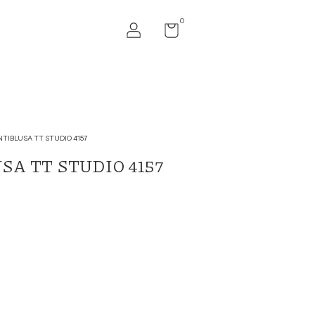
0
NTIBLUSA TT STUDIO 4157
SA TT STUDIO 4157