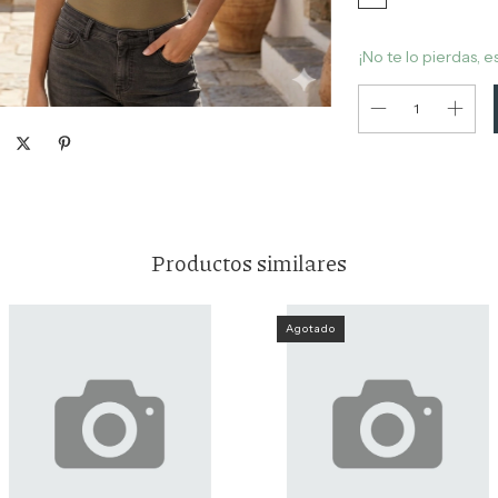
¡No te lo pierdas, es
Productos similares
Agotado