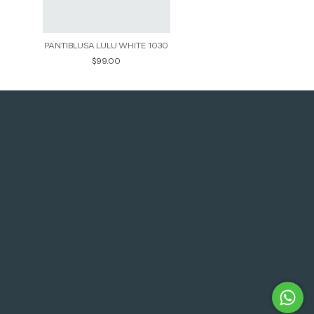
PANTIBLUSA LULU WHITE 1030
$99.00