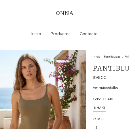
ONNA
Inicio
Productos
Contacto
Inicio
.
Pantiblusas
.
PA
PANTIBLU
$99.00
Ver más detalles
Color:
KHAKI
KHAKI
Talle:
S
S